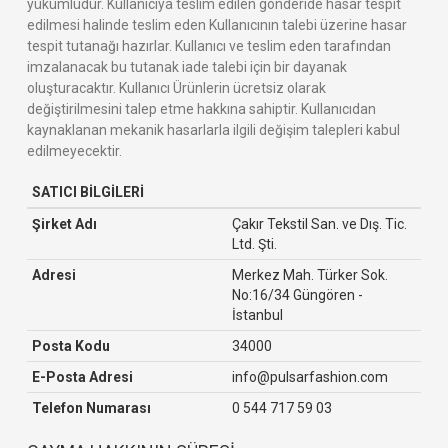
yükümlüdür. Kullanıcıya teslim edilen gönderide hasar tespit
edilmesi halinde teslim eden Kullanıcının talebi üzerine hasar
tespit tutanağı hazırlar. Kullanıcı ve teslim eden tarafından
imzalanacak bu tutanak iade talebi için bir dayanak
oluşturacaktır. Kullanıcı Ürünlerin ücretsiz olarak
değiştirilmesini talep etme hakkına sahiptir. Kullanıcıdan
kaynaklanan mekanik hasarlarla ilgili değişim talepleri kabul
edilmeyecektir.
SATICI BİLGİLERİ
Şirket Adı
Çakır Tekstil San. ve Dış. Tic.
Ltd. Şti.
Adresi
Merkez Mah. Türker Sok.
No:16/34 Güngören -
İstanbul
Posta Kodu
34000
E-Posta Adresi
info@pulsarfashion.com
Telefon Numarası
0 544 717 59 03