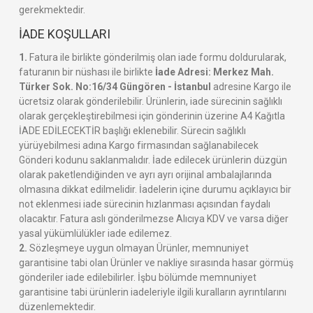
gerekmektedir.
İADE KOŞULLARI
1.
Fatura ile birlikte gönderilmiş olan iade formu doldurularak,
faturanın bir nüshası ile birlikte
İade Adresi: Merkez Mah.
Türker Sok. No:16/34 Güngören - İstanbul
adresine Kargo ile
ücretsiz olarak gönderilebilir. Ürünlerin, iade sürecinin sağlıklı
olarak gerçekleştirebilmesi için gönderinin üzerine A4 Kağıtla
İADE EDİLECEKTİR başlığı eklenebilir. Sürecin sağlıklı
yürüyebilmesi adına Kargo firmasından sağlanabilecek
Gönderi kodunu saklanmalıdır. İade edilecek ürünlerin düzgün
olarak paketlendiğinden ve ayrı ayrı orijinal ambalajlarında
olmasına dikkat edilmelidir. İadelerin içine durumu açıklayıcı bir
not eklenmesi iade sürecinin hızlanması açısından faydalı
olacaktır. Fatura aslı gönderilmezse Alıcıya KDV ve varsa diğer
yasal yükümlülükler iade edilemez.
2.
Sözleşmeye uygun olmayan Ürünler, memnuniyet
garantisine tabi olan Ürünler ve nakliye sırasında hasar görmüş
gönderiler iade edilebilirler. İşbu bölümde memnuniyet
garantisine tabi ürünlerin iadeleriyle ilgili kuralların ayrıntılarını
düzenlemektedir.