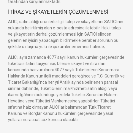
tarafından karşılanmaktadır.
İTİRAZ VE ŞİKAYETLERİN ÇÖZÜMLENMESİ
ALICI, satın aldığı ürünlerle ilgili talep ve sikayetlerini SATICI’nın
yukarıda belirtilmiş olan e-posta adresine iletebilir. Haklı talep
ve şikayetlerin derhal çözümlenmesi için SATICI elinden
gelenin en iyisini yapacağını bildirmekle beraber sorunun bu
şekilde uzlaşma yolu ile çözümlenememesi halinde;
ALICI, aynı zamanda 4077 sayılı kanun hukumleri çerçevesinde
tüketici sıfatını taşıyor ise; Dilerse sikâyet ve itirazları
konusunda basvurularını 4077 sayılı Tüketicilerin Korunması
Hakkında Kanun’un ilgili maddeleri gereğince ve T.C. Gümrük ve
Ticaret Bakanlığı’nca her yıl Aralık ayında belirlenen parasal
sınırlar dâhilinde, Tüketicilerin mal/hizmeti satın aldıgı veya
ikametgâhının bulundugu yerdeki Tüketici Sorunları Hakem
Heyetine veya Tüketici Mahkemesine yapabilirler. Tüketici
sıfatına haiz olmayan ALICI’lar bakımından Türk Ticaret
Kanunu ve Borçlar Kanunu hükümleri çerçevesinde yasal
yollara müracaat söz konusu olacaktır.