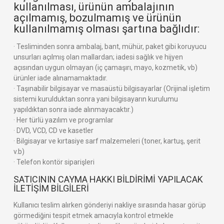
kullanılması, ürünün ambalajının
açılmamış, bozulmamış ve ürünün
kullanılmamış olması şartına bağlıdır:
· Tesliminden sonra ambalaj, bant, mühür, paket gibi koruyucu
unsurları açılmış olan mallardan; iadesi sağlık ve hijyen
açısından uygun olmayan (iç çamaşırı, mayo, kozmetik, vb)
ürünler iade alınamamaktadır.
· Taşınabilir bilgisayar ve masaüstü bilgisayarlar (Orijinal işletim
sistemi kurulduktan sonra yani bilgisayarın kurulumu
yapıldıktan sonra iade alınmayacaktır.)
· Her türlü yazılım ve programlar
· DVD, VCD, CD ve kasetler
· Bilgisayar ve kırtasiye sarf malzemeleri (toner, kartuş, şerit
v.b)
· Telefon kontör siparişleri
SATICININ CAYMA HAKKI BİLDİRİMİ YAPILACAK
İLETİŞİM BİLGİLERİ
Kullanıcı teslim alırken gönderiyi nakliye sırasında hasar görüp
görmediğini tespit etmek amacıyla kontrol etmekle