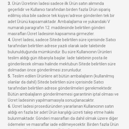
3.
Ürün Ücretinin İadesi sadece ilk Ürün satın alımında
geçerlidir ve Kullanıcı tarafından birden fazla Ürün sipariş
edilmiş olsa bile sadece tek kişiye/adrese gönderilen tek bir
adet Ürünü kapsamaktadır. Ambalajlama ve yukarıdaki V
numaralı paragrafın 12. maddesinde belirtilen gönderi
masrafları Ücret İadesinin kapsamına girmezler.
4.
Ücret İadesi, sadece Sitede belirtilen süre içerisinde Satıcı
tarafından belirtilen adrese yazılı olarak iade talebinde
bulunulduğunda mümkündür. Bu süre Kullanıcının Ürünleri
teslim aldığı gün itibarıyla başlar. İade talebinin posta ile
gönderilecek olması halinde mektubun Sitede belirtilen süre
dolmadan önce gönderilmesi zorunludur.
5.
Teslim edilen Ürünlere ait bütün ambalajların (kullanılmış
olanlar da dahil) Sitede belirtilen süre içerisinde Satıcı
tarafından belirtilen adrese gönderilmeleri gerekmektedir.
Bütün ambalajların gönderilmemesi garantinin iptal olması ve
Ücret İadesinin yapılmamasıyla sonuçlanacaktır.
6.
Ücret İadesi prosedüründen yararlanan Kullanıcının satın
aldığı en fazla bir adet Ürün karşılığı ücreti talep etme hakkı
bulunmaktadır. Gönderi masrafları da dahil olmak üzere diğer
ödemeler ve masraflar iade edilmeyecektir. Birden fazla Ürün