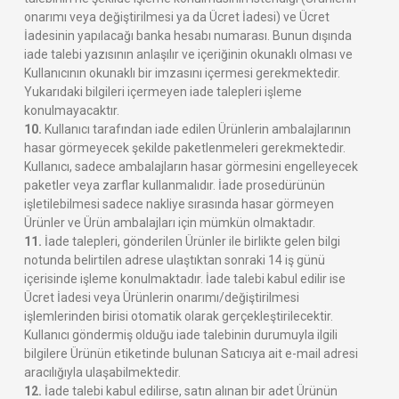
onarımı veya değiştirilmesi ya da Ücret İadesi) ve Ücret
İadesinin yapılacağı banka hesabı numarası. Bunun dışında
iade talebi yazısının anlaşılır ve içeriğinin okunaklı olması ve
Kullanıcının okunaklı bir imzasını içermesi gerekmektedir.
Yukarıdaki bilgileri içermeyen iade talepleri işleme
konulmayacaktır.
10.
Kullanıcı tarafından iade edilen Ürünlerin ambalajlarının
hasar görmeyecek şekilde paketlenmeleri gerekmektedir.
Kullanıcı, sadece ambalajların hasar görmesini engelleyecek
paketler veya zarflar kullanmalıdır. İade prosedürünün
işletilebilmesi sadece nakliye sırasında hasar görmeyen
Ürünler ve Ürün ambalajları için mümkün olmaktadır.
11.
İade talepleri, gönderilen Ürünler ile birlikte gelen bilgi
notunda belirtilen adrese ulaştıktan sonraki 14 iş günü
içerisinde işleme konulmaktadır. İade talebi kabul edilir ise
Ücret İadesi veya Ürünlerin onarımı/değiştirilmesi
işlemlerinden birisi otomatik olarak gerçekleştirilecektir.
Kullanıcı göndermiş olduğu iade talebinin durumuyla ilgili
bilgilere Ürünün etiketinde bulunan Satıcıya ait e-mail adresi
aracılığıyla ulaşabilmektedir.
12.
İade talebi kabul edilirse, satın alınan bir adet Ürünün