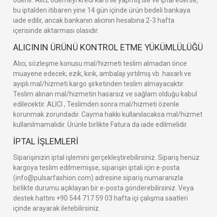
bu iptalden itibaren yine 14 gün içinde ürün bedeli bankaya
iade edilir, ancak bankanın alıcının hesabına 2-3 hafta
içerisinde aktarması olasıdır.
ALICININ ÜRÜNÜ KONTROL ETME YÜKÜMLÜLÜĞÜ
Alıcı, sözleşme konusu mal/hizmeti teslim almadan önce
muayene edecek; ezik, kırık, ambalajı yırtılmış vb. hasarlı ve
ayıplı mal/hizmeti kargo şirketinden teslim almayacaktır.
Teslim alınan mal/hizmetin hasarsız ve sağlam olduğu kabul
edilecektir. ALICI , Teslimden sonra mal/hizmeti özenle
korunmak zorundadır. Cayma hakkı kullanılacaksa mal/hizmet
kullanılmamalıdır. Ürünle birlikte Fatura da iade edilmelidir.
İPTAL İŞLEMLERİ
Siparişinizin iptal işlemini gerçekleştirebilirsiniz. Sipariş henüz
kargoya teslim edilmemişse, siparişin iptali için e-posta
(info@pulsarfashion.com) adresine sipariş numaranızla
birlikte durumu açıklayan bir e-posta gönderebilirsiniz. Veya
destek hattını +90 544 717 59 03 hafta içi çalışma saatleri
içinde arayarak iletebilirsiniz.