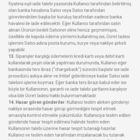
fiyatına eşit iade talebi yazısında Kullanıcı tarafından belirtilmiş
olan banka hesabına Satıcı veya Satıcı tarafından
görevlendirilen başka bir kuruluş tarafından sadece banka
havalesi ile iade edilecektir. Eğer Kullanıcı tarafından satın
alınan Ürünün bedeli Satıcının eline henüz geçmemişse,
özellikle de kapıda ödeme yöntemi kullanılmış ise, Ücret İadesi
işlemini Satıcı adına posta kurumu, kurye veya nakliye şirketi
yapabilir.
13.
Siparişler karşılığı ödemelerin kredi kartı veya debit kartı
kullanılarak peşin olarak yapılması durumunda, Kullanıcı eğer
bankasında ters ibraz ("chargeback") sürecini başlatır ise iade
prosedürü askıya alınır ve ihtilaf giderilinceye kadar Satıcı iade
talebini işleme koymaz. Eğer banka ters ibrazı kabul eder ise
böyle bir Kullanıcının, garanti ve iade talebi şartlarını karşılıyor
olsa bile Ücret İadesi hakkı bulunmamaktadır.
14. Hasar gören gönderiler:
Kullanıcı teslim alırken gönderiyi
nakliye sırasında hasar görüp görmediğini tespit etmek
amacıyla kontrol etmekle yükümlüdür. Kullanıcıya teslim edilen
gönderide hasar tespit edilmesi halinde teslim eden
Kullanıcının talebi üzerine hasar tespit tutanağı hazırlar.
Kullanıcı ve teslim eden tarafından imzalanacak bu tutanak