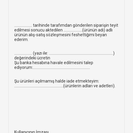
.................... tarihinde tarafımdan gönderilen siparişin teyit
edilmesi sonucu aktedilen .....................(ürünün adı) adlı
ürünün alış-satış sözleşmesini feshettiğimi beyan
ederim.
.................... (yazı ile: ........................................................................)
değerindeki ücretin
Şu banka hesabına havale edilmesini talep
ediyorum:................................................................
Şu ürünleri açılmamış halde iade etmekteyim:
.......................................................(ürünlerin adları ve adetleri).
Kullanıcının İmzası