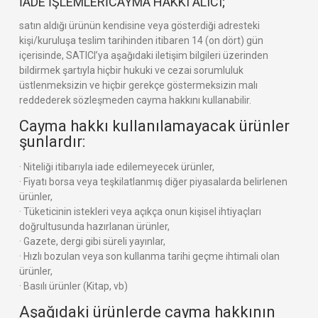
İADE İŞLEMLERİCAYMA HAKKI ALICI;
satın aldığı ürünün kendisine veya gösterdiği adresteki
kişi/kuruluşa teslim tarihinden itibaren 14 (on dört) gün
içerisinde, SATICI’ya aşağıdaki iletişim bilgileri üzerinden
bildirmek şartıyla hiçbir hukuki ve cezai sorumluluk
üstlenmeksizin ve hiçbir gerekçe göstermeksizin malı
reddederek sözleşmeden cayma hakkını kullanabilir.
Cayma hakkı kullanılamayacak ürünler
şunlardır:
· Niteliği itibarıyla iade edilemeyecek ürünler,
· Fiyatı borsa veya teşkilatlanmış diğer piyasalarda belirlenen
ürünler,
· Tüketicinin istekleri veya açıkça onun kişisel ihtiyaçları
doğrultusunda hazırlanan ürünler,
· Gazete, dergi gibi süreli yayınlar,
· Hızlı bozulan veya son kullanma tarihi geçme ihtimali olan
ürünler,
· Basılı ürünler (Kitap, vb)
Aşağıdaki ürünlerde cayma hakkının