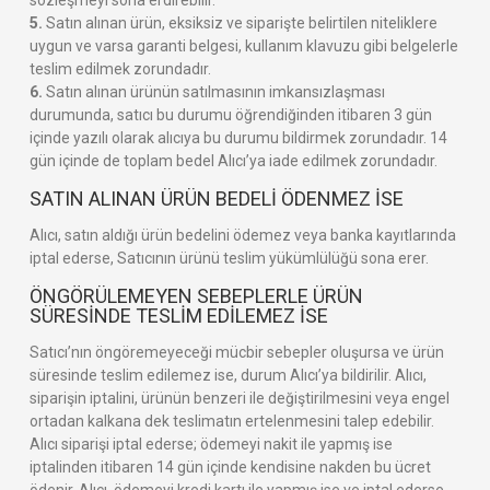
5.
Satın alınan ürün, eksiksiz ve siparişte belirtilen niteliklere
uygun ve varsa garanti belgesi, kullanım klavuzu gibi belgelerle
teslim edilmek zorundadır.
6.
Satın alınan ürünün satılmasının imkansızlaşması
durumunda, satıcı bu durumu öğrendiğinden itibaren 3 gün
içinde yazılı olarak alıcıya bu durumu bildirmek zorundadır. 14
gün içinde de toplam bedel Alıcı’ya iade edilmek zorundadır.
SATIN ALINAN ÜRÜN BEDELİ ÖDENMEZ İSE
Alıcı, satın aldığı ürün bedelini ödemez veya banka kayıtlarında
iptal ederse, Satıcının ürünü teslim yükümlülüğü sona erer.
ÖNGÖRÜLEMEYEN SEBEPLERLE ÜRÜN
SÜRESİNDE TESLİM EDİLEMEZ İSE
Satıcı’nın öngöremeyeceği mücbir sebepler oluşursa ve ürün
süresinde teslim edilemez ise, durum Alıcı’ya bildirilir. Alıcı,
siparişin iptalini, ürünün benzeri ile değiştirilmesini veya engel
ortadan kalkana dek teslimatın ertelenmesini talep edebilir.
Alıcı siparişi iptal ederse; ödemeyi nakit ile yapmış ise
iptalinden itibaren 14 gün içinde kendisine nakden bu ücret
ödenir. Alıcı, ödemeyi kredi kartı ile yapmış ise ve iptal ederse,