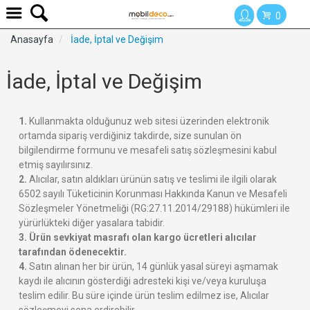
0
Anasayfa
İade, İptal ve Değişim
İade, İptal ve Değişim
1.
Kullanmakta olduğunuz web sitesi üzerinden elektronik
ortamda sipariş verdiğiniz takdirde, size sunulan ön
bilgilendirme formunu ve mesafeli satış sözleşmesini kabul
etmiş sayılırsınız.
2.
Alıcılar, satın aldıkları ürünün satış ve teslimi ile ilgili olarak
6502 sayılı Tüketicinin Korunması Hakkında Kanun ve Mesafeli
Sözleşmeler Yönetmeliği (RG:27.11.2014/29188) hükümleri ile
yürürlükteki diğer yasalara tabidir.
3. Ürün sevkiyat masrafı olan kargo ücretleri alıcılar
tarafından ödenecektir.
4.
Satın alınan her bir ürün, 14 günlük yasal süreyi aşmamak
kaydı ile alıcının gösterdiği adresteki kişi ve/veya kuruluşa
teslim edilir. Bu süre içinde ürün teslim edilmez ise, Alıcılar
sözleşmeyi sona erdirebilir.