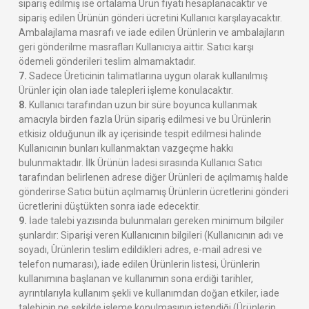
sipariş edilmiş ise ortalama Ürün fiyatı hesaplanacaktır ve
sipariş edilen Ürünün gönderi ücretini Kullanıcı karşılayacaktır.
Ambalajlama masrafı ve iade edilen Ürünlerin ve ambalajların
geri gönderilme masrafları Kullanıcıya aittir. Satıcı karşı
ödemeli gönderileri teslim almamaktadır.
7.
Sadece Üreticinin talimatlarına uygun olarak kullanılmış
Ürünler için olan iade talepleri işleme konulacaktır.
8.
Kullanıcı tarafından uzun bir süre boyunca kullanmak
amacıyla birden fazla Ürün sipariş edilmesi ve bu Ürünlerin
etkisiz olduğunun ilk ay içerisinde tespit edilmesi halinde
Kullanıcının bunları kullanmaktan vazgeçme hakkı
bulunmaktadır. İlk Ürünün İadesi sırasında Kullanıcı Satıcı
tarafından belirlenen adrese diğer Ürünleri de açılmamış halde
gönderirse Satıcı bütün açılmamış Ürünlerin ücretlerini gönderi
ücretlerini düştükten sonra iade edecektir.
9.
İade talebi yazısında bulunmaları gereken minimum bilgiler
şunlardır: Siparişi veren Kullanıcının bilgileri (Kullanıcının adı ve
soyadı, Ürünlerin teslim edildikleri adres, e-mail adresi ve
telefon numarası), iade edilen Ürünlerin listesi, Ürünlerin
kullanımına başlanan ve kullanımın sona erdiği tarihler,
ayrıntılarıyla kullanım şekli ve kullanımdan doğan etkiler, iade
talebinin ne şekilde işleme konulmasının istendiği (Ürünlerin