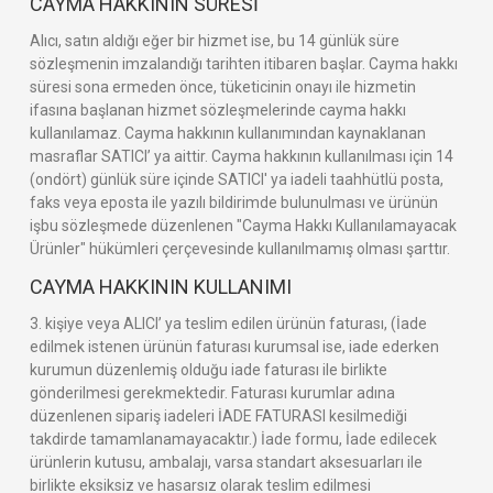
CAYMA HAKKININ SÜRESİ
Alıcı, satın aldığı eğer bir hizmet ise, bu 14 günlük süre
sözleşmenin imzalandığı tarihten itibaren başlar. Cayma hakkı
süresi sona ermeden önce, tüketicinin onayı ile hizmetin
ifasına başlanan hizmet sözleşmelerinde cayma hakkı
kullanılamaz. Cayma hakkının kullanımından kaynaklanan
masraflar SATICI’ ya aittir. Cayma hakkının kullanılması için 14
(ondört) günlük süre içinde SATICI' ya iadeli taahhütlü posta,
faks veya eposta ile yazılı bildirimde bulunulması ve ürünün
işbu sözleşmede düzenlenen "Cayma Hakkı Kullanılamayacak
Ürünler" hükümleri çerçevesinde kullanılmamış olması şarttır.
CAYMA HAKKININ KULLANIMI
3. kişiye veya ALICI’ ya teslim edilen ürünün faturası, (İade
edilmek istenen ürünün faturası kurumsal ise, iade ederken
kurumun düzenlemiş olduğu iade faturası ile birlikte
gönderilmesi gerekmektedir. Faturası kurumlar adına
düzenlenen sipariş iadeleri İADE FATURASI kesilmediği
takdirde tamamlanamayacaktır.) İade formu, İade edilecek
ürünlerin kutusu, ambalajı, varsa standart aksesuarları ile
birlikte eksiksiz ve hasarsız olarak teslim edilmesi